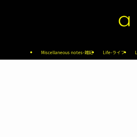
Miscellaneous notes-雑記
Life-ライフ