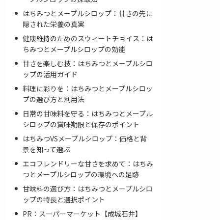
はちみつとメープルシロップ：甘さの先に
隠された栄養の真実
健康維持のためのスウィートチョイス：は
ちみつとメープルシロップの効能
甘さを楽しむ技：はちみつとメープルシロ
ップの活用ガイド
料理に彩りを：はちみつとメープルシロッ
プの選び方と利用法
日常の甘味料を守る：はちみつとメープル
シロップの賞味期限と保存のポイント
はちみつVSメープルシロップ：価格と背
景を知って選ぶ
エコフレンドリーな甘さを求めて：はちみ
つとメープルシロップの環境への足跡
甘味料の選び方：はちみつとメープルシロ
ップの特長と選択ポイント
PR：スーパーマーケット【成城石井】