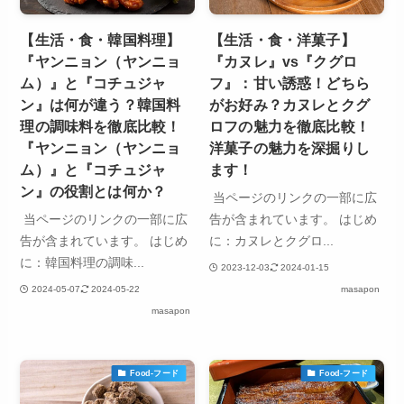
【生活・食・韓国料理】
【生活・食・洋菓子】
『ヤンニョン（ヤンニョ
『カヌレ』vs『クグロ
ム）』と『コチュジャ
フ』：甘い誘惑！どちら
ン』は何が違う？韓国料
がお好み？カヌレとクグ
理の調味料を徹底比較！
ロフの魅力を徹底比較！
『ヤンニョン（ヤンニョ
洋菓子の魅力を深掘りし
ム）』と『コチュジャ
ます！
ン』の役割とは何か？
当ページのリンクの一部に広
当ページのリンクの一部に広
告が含まれています。 はじめ
告が含まれています。 はじめ
に：カヌレとクグロ...
に：韓国料理の調味...
2023-12-03
2024-01-15
2024-05-07
2024-05-22
masapon
masapon
Food-フード
Food-フード