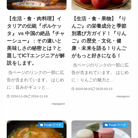
【生活・食・肉料理】イ
【生活・食・果物】『り
タリアの伝統『ポルケッ
んご』の栄養成分と季節
タ』 vs 中国の絶品『チャ
別選び方ガイド！『りん
ーシュー』：その違いと
ご』の歴史・文化・健
美味しさの秘密とは？と
康・未来を語る！りんご
題してICTエンジニアが解
がもっと好きになる！
説をします。
当ページのリンクの一部に広
当ページのリンクの一部に広
告が含まれています。 はじめ
告が含まれています。 はじめ
に：りんごの魅力と...
に：旨みがギュッと...
2024-09-03
2025-03-13
2024-11-09
2024-11-16
masapon
masapon
Food-フード
Food-フード