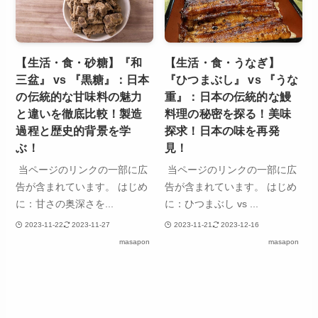
【生活・食・砂糖】『和
【生活・食・うなぎ】
三盆』 vs 『黒糖』：日本
『ひつまぶし』 vs 『うな
の伝統的な甘味料の魅力
重』：日本の伝統的な鰻
と違いを徹底比較！製造
料理の秘密を探る！美味
過程と歴史的背景を学
探求！日本の味を再発
ぶ！
見！
当ページのリンクの一部に広
当ページのリンクの一部に広
告が含まれています。 はじめ
告が含まれています。 はじめ
に：甘さの奥深さを...
に：ひつまぶし vs ...
2023-11-22
2023-11-27
2023-11-21
2023-12-16
masapon
masapon