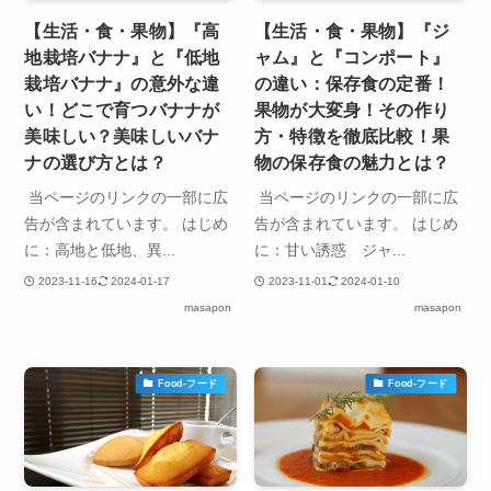
【生活・食・果物】『高
【生活・食・果物】『ジ
地栽培バナナ』と『低地
ャム』と『コンポート』
栽培バナナ』の意外な違
の違い：保存食の定番！
い！どこで育つバナナが
果物が大変身！その作り
美味しい？美味しいバナ
方・特徴を徹底比較！果
ナの選び方とは？
物の保存食の魅力とは？
当ページのリンクの一部に広
当ページのリンクの一部に広
告が含まれています。 はじめ
告が含まれています。 はじめ
に：高地と低地、異...
に：甘い誘惑 ジャ...
2023-11-16
2024-01-17
2023-11-01
2024-01-10
masapon
masapon
Food-フード
Food-フード