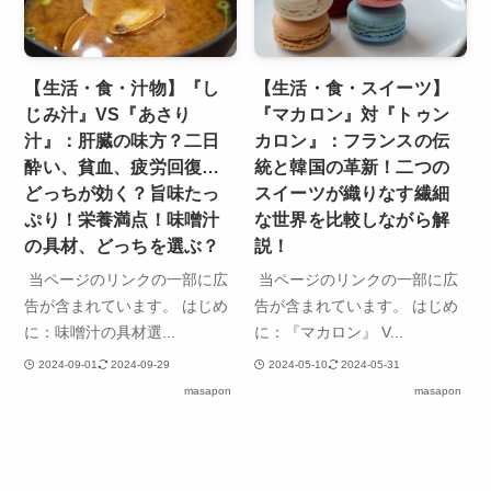
【生活・食・汁物】『し
【生活・食・スイーツ】
じみ汁』VS『あさり
『マカロン』対『トゥン
汁』：肝臓の味方？二日
カロン』：フランスの伝
酔い、貧血、疲労回復…
統と韓国の革新！二つの
どっちが効く？旨味たっ
スイーツが織りなす繊細
ぷり！栄養満点！味噌汁
な世界を比較しながら解
の具材、どっちを選ぶ？
説！
当ページのリンクの一部に広
当ページのリンクの一部に広
告が含まれています。 はじめ
告が含まれています。 はじめ
に：味噌汁の具材選...
に：『マカロン』 V...
2024-09-01
2024-09-29
2024-05-10
2024-05-31
masapon
masapon