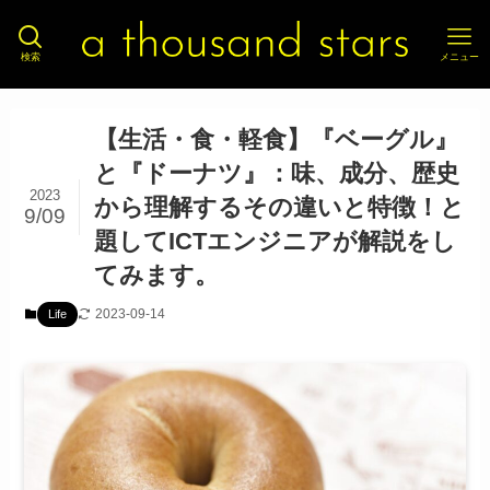
検索
メニュー
【生活・食・軽食】『ベーグル』
と『ドーナツ』：味、成分、歴史
2023
から理解するその違いと特徴！と
9/09
題してICTエンジニアが解説をし
てみます。
2023-09-14
Life