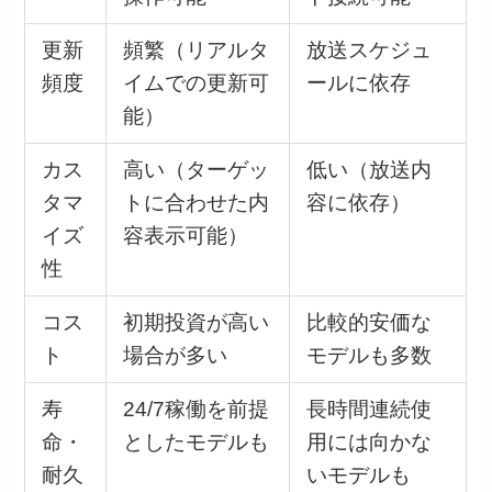
更新
頻繁（リアルタ
放送スケジュ
頻度
イムでの更新可
ールに依存
能）
カス
高い（ターゲッ
低い（放送内
タマ
トに合わせた内
容に依存）
イズ
容表示可能）
性
コス
初期投資が高い
比較的安価な
ト
場合が多い
モデルも多数
寿
24/7稼働を前提
長時間連続使
命・
としたモデルも
用には向かな
耐久
いモデルも