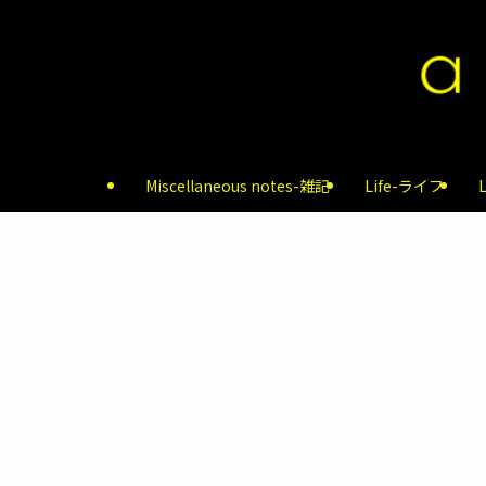
Miscellaneous notes-雑記
Life-ライフ