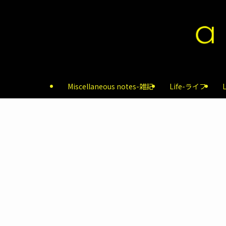
Miscellaneous notes-雑記
Life-ライフ